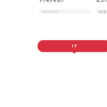
マツモトキヨシ
ヨコハ
ドラッグストア
婦人服
1F