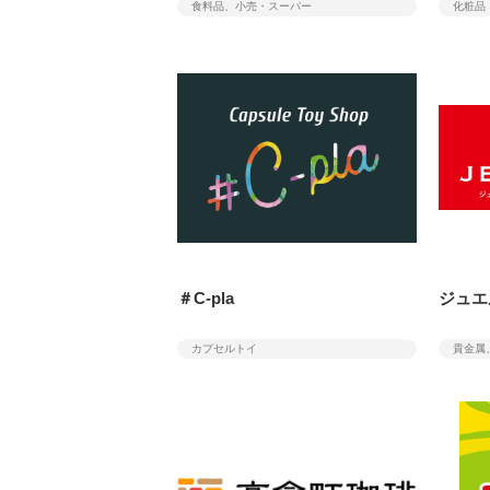
食料品、小売・スーパー
化粧品
＃C-pla
ジュエ
カプセルトイ